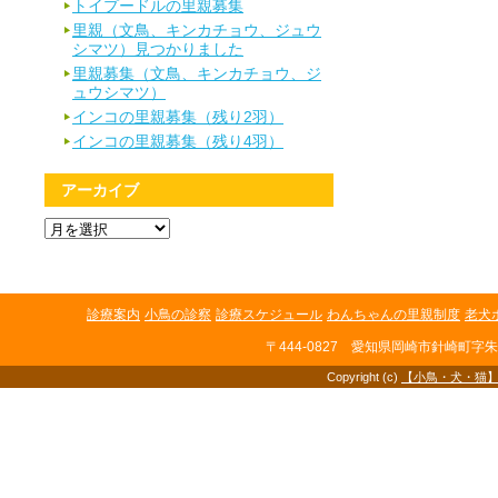
トイプードルの里親募集
里親（文鳥、キンカチョウ、ジュウ
シマツ）見つかりました
里親募集（文鳥、キンカチョウ、ジ
ュウシマツ）
インコの里親募集（残り2羽）
インコの里親募集（残り4羽）
アーカイブ
ア
ー
カ
イ
ブ
診療案内
小鳥の診察
診療スケジュール
わんちゃんの里親制度
老犬
〒444-0827 愛知県岡崎市針崎町字朱印地
Copyright (c)
【小鳥・犬・猫