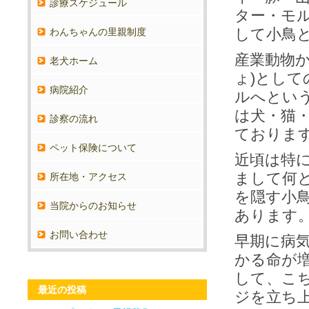
診療スケジュール
ター・モ
して小鳥
わんちゃんの里親制度
産業動物か
老犬ホーム
ょ)とし
病院紹介
ルへとい
は犬・猫
診察の流れ
ておりま
ペット保険について
近頃は特
まして何
所在地・アクセス
を隠す小
当院からのお知らせ
あります
お問い合わせ
早期に病
かる命が
して、こ
最近の投稿
ジを立ち