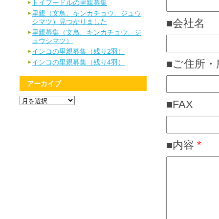
トイプードルの里親募集
里親（文鳥、キンカチョウ、ジュウ
■会社名
シマツ）見つかりました
里親募集（文鳥、キンカチョウ、ジ
ュウシマツ）
インコの里親募集（残り2羽）
■ご住所・
インコの里親募集（残り4羽）
アーカイブ
ア
■FAX
ー
カ
イ
ブ
■内容
*