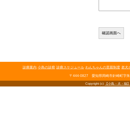
診療案内
小鳥の診察
診療スケジュール
わんちゃんの里親制度
老犬
〒444-0827 愛知県岡崎市針崎町字朱印地
Copyright (c)
【小鳥・犬・猫